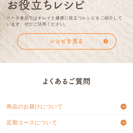
ベータ⾷品ではキレイと健康に役⽴つレシピをご紹介して
います。ぜひご活⽤ください。
商品のお届けについて
ご注文確認メールを送信後、出荷手配が出来たものから順次発送となります。
商品発送後のご注文のキャンセルはお受けできません。ご了承くださいませ。
定期コースについて
お好きなお届け周期をお選びいただき、ご連絡をいただくまで自動的にお送りするコースです。定期コースをお休み、または解約をご希望の場合はお電話にて承っております。お手数をおかけいたしますが、0120-831-123までお問い合わせくださいませ。