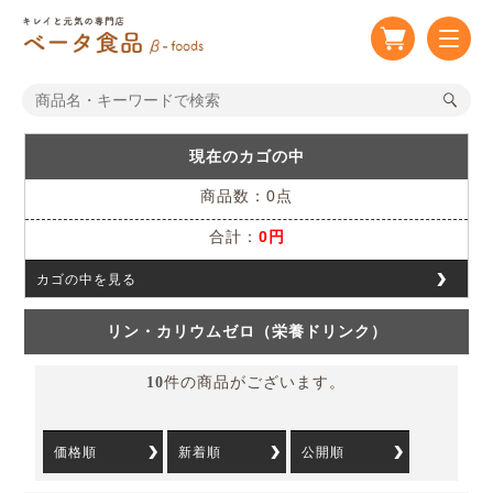
現在のカゴの中
商品数：0点
合計：
0円
カゴの中を見る
リン・カリウムゼロ（栄養ドリンク）
10
件の商品がございます。
価格順
新着順
公開順