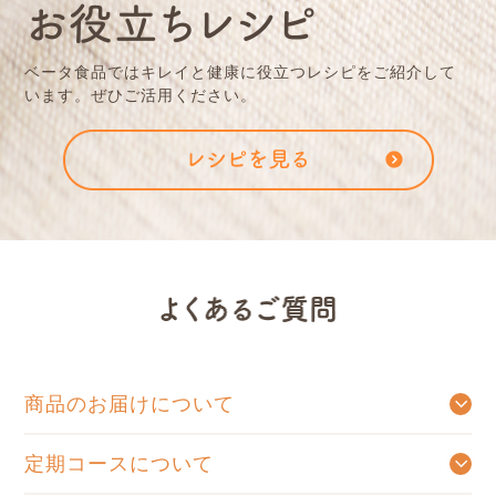
ベータ⾷品ではキレイと健康に役⽴つレシピをご紹介して
います。ぜひご活⽤ください。
商品のお届けについて
ご注文確認メールを送信後、出荷手配が出来たものから順次発送となります。
商品発送後のご注文のキャンセルはお受けできません。ご了承くださいませ。
定期コースについて
お好きなお届け周期をお選びいただき、ご連絡をいただくまで自動的にお送りするコースです。定期コースをお休み、または解約をご希望の場合はお電話にて承っております。お手数をおかけいたしますが、0120-831-123までお問い合わせくださいませ。