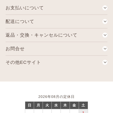
お⽀払いについて
各種クレジットカード・代金引換・郵便局・コンビニ後払いがお使いいただけます。
誠に恐れ入りますが、デビットカード・プリペイドカードはご利用いただけません。
キャンセルや金額変更時に、二重引き落としや返金遅延が生じる可能性がございます。
請求書は商品とは別に郵送されます。発行から14日以内に郵便局・コンビニでお支払いください。
代金譲渡等株式会社SCOREが提供するサービスの範囲内で個人情報を提供します。
与信審査の結果により他の決済方法をご利用していただく場合もございますので同意の上申込ください。
株式会社SCOREよりサービスに関する情報のお知らせのため
提供する項目：氏名、電話番号、住所、E‐MAILアドレス、購入商品、金額等
では以下の場合サービスをご利用いただけません。予めご了承ください。
バナーをクリックしたリンク先のページで、必ず詳細を確認してください。
定期コースは、当社が指定する日までに特段のお申し出をいただいた場合を除き、定期的にお客様より商品のご注文をいただいたものとして取扱うコースです。後払いでご注文頂いた場合、ご購入の都度、株式会社SCOREにて与信審査を行います。審査結果によっては後払いをご利用いただけない場合がございますのでご了承ください。
ご請求書の送付先は「配送先ご住所」ではなく「購入者様のご住所」となります。
送付先ご住所と購入者様ご住所が異なる場合はご注意ください。
郵便局留め・運送会社営業所留め（営業所での引き取り）
「病院」「ホテル」「学校」のご住所でご名義が職員以外の場合
楽天銀行コンビニ支払サービス（アプリで払込票支払）
配送について
税込9,000円以上の購入で送料無料となります。(産地直送品など一部商品は除く)
離島へのお届けは別途送料880円が必要となります。また、お届けできない場合もございます。ご了承下さい。
産地直送品・野菜スープ・⿓泉⽔・ミネラルウォーターなどは詰め合わせができませんので、単独で送料をいただきます。
返品・交換・キャンセルについて
食品の場合は原則としてお客様のご都合による返品・交換はお受けしておりません。
商品がお手元に届きましたらご注文内容と異なっていないかご確認下さい。
商品に破損・汚損・不良があった場合、 またはご注文と異なる場合は、お届け後7日間以内にご連絡下さい。
未開封のものに限り、返品・交換をさせていただきます。（送料は当店で負担いたします）
でお願いいたします。
ペットボトル・スチール缶商品をご購入のお客様より「缶が凹んでいた」「段ボールには異常がないが、商品が凹んでいた（キズがあった）」というお問い合わせをいただくことがしばしばあります。
当社では出荷前に商品の不具合(キズや破損)がないことを確認した上で梱包しておりますが、輸送時に段ボールに入った状態で外部から強い衝撃や圧力が加わると、段ボール箱に異常がなくても、中の商品がへこんでしまう場合があります。
不具合が発生しないよう日々努めておりますが、缶のへこみやキズのない商品を完全になくすことは極めて難しいと考えております。
スチール缶は丈夫な素材でできており、少しのへこみでは中身に影響を与えることがありません。
返品され、本来使用できる商品が廃棄になるケースも多く、食品ロスにつながっております。
大変申し訳ございませんが、上記の事から、今まで返品交換に対応しておりました以下2項目の現象について、
①缶・ペットボトルの軽微な凹み、傷(破損が無く、内容物に影響が無い場合)
②ラベルの剥がれ、傷(破損が無く、内容物に影響が無い場合)
※プルトップの部分のへこみ、液体漏れがある場合は返品交換の対応をいたします。
良質な商品とサービスが維持できますよう、出来る限りの努力は引き続き行ってまいります。何卒ご理解の程、よろしくお願い申し上げます。
『長期不在』又は『受け取り拒否』によりまして、当店に商品が戻ってきた場合は、
をご請求させて頂きますので、ご了承くださいませ。
お問合せ
〒531-0076 ⼤阪府⼤阪市北区⼤淀中1丁⽬16番10号⾼⽯ビル5階
⼟・⽇・祝⽇は定休⽇の為、確認メールの送信、お問い合わせへの返信、商品の発送は翌営業⽇となります。
その他ECサイト
2026年08月の定休日
日
月
火
水
木
金
土
1