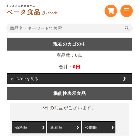
現在のカゴの中
商品数：0点
合計：
0円
カゴの中を見る
機能性表示食品
3
件の商品がございます。
価格順
新着順
公開順