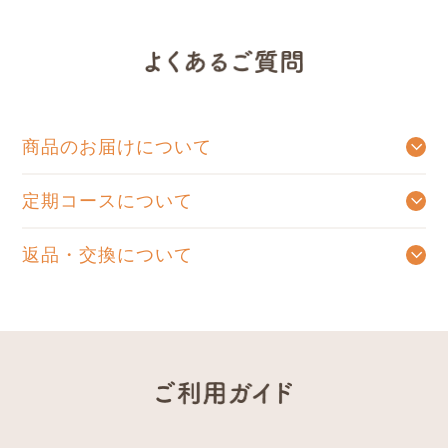
商品のお届けについて
ご注文確認メールを送信後、出荷手配が出来たものから順次発送となります。
商品発送後のご注文のキャンセルはお受けできません。ご了承くださいませ。
定期コースについて
お好きなお届け周期をお選びいただき、ご連絡をいただくまで自動的にお送りするコースです。定期コースをお休み、または解約をご希望の場合はお電話にて承っております。お手数をおかけいたしますが、0120-831-123までお問い合わせくださいませ。
返品・交換について
食品の場合は原則としてお客様のご都合による返品・交換はお受けしておりません。
商品がお手元に届きましたらご注文内容と異なっていないかご確認下さい。
商品に破損・汚損・不良があった場合、 またはご注文と異なる場合は、お届け後7日間以内にご連絡下さい。
未開封のものに限り、返品・交換をさせていただきます。（送料は当店で負担いたします）
お客様のご都合により返品・交換の送料は、お客様負担でお願いいたします。
ペットボトル・スチール缶商品をご購入のお客様より「缶が凹んでいた」「段ボールには異常がないが、商品が凹んでいた（キズがあった）」というお問い合わせをいただくことがしばしばあります。
当社では出荷前に商品の不具合(キズや破損)がないことを確認した上で梱包しておりますが、
輸送時に段ボールに入った状態で外部から強い衝撃や圧力が加わると、段ボール箱に異常がなくても、中の商品がへこんでしまう場合があります。
不具合が発生しないよう日々努めておりますが、缶のへこみやキズのない商品を完全になくすことは極めて難しいと考えております。
スチール缶は丈夫な素材でできており、少しのへこみでは中身に影響を与えることがありません。
返品され、本来使用できる商品が廃棄になるケースも多く、食品ロスにつながっております。
大変申し訳ございませんが、上記の事から、今まで返品交換に対応しておりました以下2項目の現象について、
①缶・ペットボトルの軽微な凹み、傷(破損が無く、内容物に影響が無い場合)
②ラベルの剥がれ、傷(破損が無く、内容物に影響が無い場合)
※プルトップの部分のへこみ、液体漏れがある場合は返品交換の対応をいたします。
良質な商品とサービスが維持できますよう、出来る限りの努力は引き続き行ってまいります。 何卒ご理解の程、よろしくお願い申し上げます。