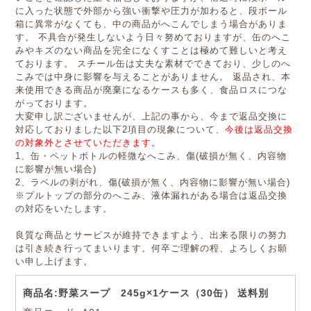
に入った状態で外部から強い衝撃や圧力が加わると、段ボール
箱に異常がなくても、中の商品がへこんでしまう場合がありま
す。 不具合が発生しないよう日々努めておりますが、缶のへこ
みやキズのない商品を完全になくすことは極めて難しいと考え
ております。 スチール缶は丈夫な素材でできており、少しのへ
こみでは中身に影響を与えることがありません。 返品され、本
来使用できる商品が廃棄になるケースも多く、食品ロスにつな
がっております。
大変申し訳ございませんが、上記の事から、今まで返品交換に
対応しておりました以下2項目の現象について、
今後は返品交換
の対象外とさせていただきます。
1、缶・ペットボトルの軽微なへこみ、傷(破損が無く、内容物
に影響が無い場合)
2、ラベルの剥がれ、傷(破損が無く、内容物に影響が無い場合)
※プルトップの部分のへこみ、液体漏れがある場合は返品交換
の対応をいたします。
良質な商品とサービスが維持できますよう、出来る限りの努力
は引き続き行ってまいります。何卒ご理解の程、よろしくお願
い申し上げます。
商品名:野菜スープ 245g×1ケース（30缶） 送料別