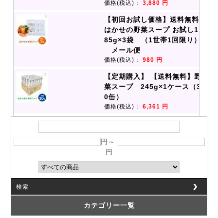
価格(税込)
：
3,880 円
【初回お試し価格】送料無料
はかせの野菜スープ お試し1
85g×3袋 （1世帯1回限り）
メール便
価格(税込)
：
980 円
【定期購入】 【送料無料】野
菜スープ 245g×1ケース（3
0缶）
価格(税込)
：
6,361 円
円～
円
検索
カテゴリー一覧