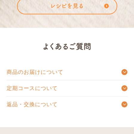
商品のお届けについて
ご注文確認メールを送信後、出荷手配が出来たものから順次発送となります。
商品発送後のご注文のキャンセルはお受けできません。ご了承くださいませ。
定期コースについて
お好きなお届け周期をお選びいただき、ご連絡をいただくまで自動的にお送りするコースです。定期コースをお休み、または解約をご希望の場合はお電話にて承っております。お手数をおかけいたしますが、0120-831-123までお問い合わせくださいませ。
返品・交換について
食品の場合は原則としてお客様のご都合による返品・交換はお受けしておりません。
商品がお手元に届きましたらご注文内容と異なっていないかご確認下さい。
商品に破損・汚損・不良があった場合、 またはご注文と異なる場合は、お届け後7日間以内にご連絡下さい。
未開封のものに限り、返品・交換をさせていただきます。（送料は当店で負担いたします）
お客様のご都合により返品・交換の送料は、お客様負担でお願いいたします。
ペットボトル・スチール缶商品をご購入のお客様より「缶が凹んでいた」「段ボールには異常がないが、商品が凹んでいた（キズがあった）」というお問い合わせをいただくことがしばしばあります。
当社では出荷前に商品の不具合(キズや破損)がないことを確認した上で梱包しておりますが、
輸送時に段ボールに入った状態で外部から強い衝撃や圧力が加わると、段ボール箱に異常がなくても、中の商品がへこんでしまう場合があります。
不具合が発生しないよう日々努めておりますが、缶のへこみやキズのない商品を完全になくすことは極めて難しいと考えております。
スチール缶は丈夫な素材でできており、少しのへこみでは中身に影響を与えることがありません。
返品され、本来使用できる商品が廃棄になるケースも多く、食品ロスにつながっております。
大変申し訳ございませんが、上記の事から、今まで返品交換に対応しておりました以下2項目の現象について、
①缶・ペットボトルの軽微な凹み、傷(破損が無く、内容物に影響が無い場合)
②ラベルの剥がれ、傷(破損が無く、内容物に影響が無い場合)
※プルトップの部分のへこみ、液体漏れがある場合は返品交換の対応をいたします。
良質な商品とサービスが維持できますよう、出来る限りの努力は引き続き行ってまいります。 何卒ご理解の程、よろしくお願い申し上げます。