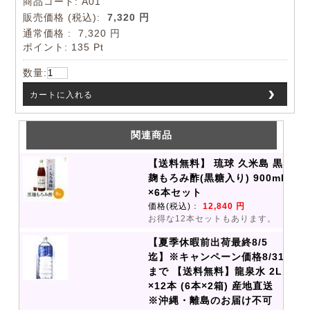
商品コード: A01
販売価格
(税込):
7,320 円
通常価格
:
7,320 円
ポイント:
135 Pt
数量:
カートに入れる
関連商品
【送料無料】 琉球 久米島 黒
麹もろみ酢(黒糖入り) 900ml
×6本セット
価格(税込)
：
12,840 円
お得な12本セットもあります。
【夏季休暇前出荷最終8/5
迄】※キャンペーン価格8/31
まで 【送料無料】龍泉水 2L
×12本 (6本×2箱) 産地直送
※沖縄・離島のお届け不可