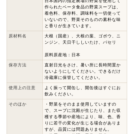
日本国内の指定農場の野菜を使用して
作られたベータ食品の野菜スープは、
着色料、保存料、調味料を一切使って
いないので、野菜そのものの素朴な味
と香りが生きています。
原材料名
大根（国産）、大根の葉、ゴボウ、ニ
ンジン、天日干ししいたけ、パセリ
原料原産地：日本
保存方法
直射日光をさけ、暑い所に長時間置か
ないようにしてください。できるだけ
冷蔵庫に保管してください。
使用上の注意
よく振って開缶し、開缶後はすぐにお
飲みください。
そのほか
・野菜をそのまま使用していますの
で、スープに沈殿が生じたり、また収
穫する季節や産地により、味、色、香
りに若干の変化が生じる場合がありま
すが、品質には問題ありません。