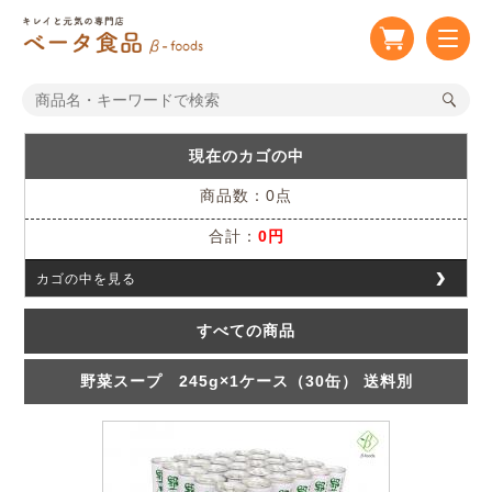
現在のカゴの中
商品数：0点
合計：
0円
カゴの中を見る
すべての商品
野菜スープ 245g×1ケース（30缶） 送料別