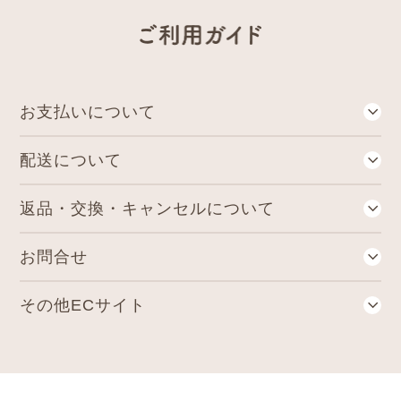
お⽀払いについて
各種クレジットカード・代金引換・郵便局・コンビニ後払いがお使いいただけます。
誠に恐れ入りますが、デビットカード・プリペイドカードはご利用いただけません。
キャンセルや金額変更時に、二重引き落としや返金遅延が生じる可能性がございます。
請求書は商品とは別に郵送されます。発行から14日以内に郵便局・コンビニでお支払いください。
代金譲渡等株式会社SCOREが提供するサービスの範囲内で個人情報を提供します。
与信審査の結果により他の決済方法をご利用していただく場合もございますので同意の上申込ください。
株式会社SCOREよりサービスに関する情報のお知らせのため
提供する項目：氏名、電話番号、住所、E‐MAILアドレス、購入商品、金額等
では以下の場合サービスをご利用いただけません。予めご了承ください。
バナーをクリックしたリンク先のページで、必ず詳細を確認してください。
定期コースは、当社が指定する日までに特段のお申し出をいただいた場合を除き、定期的にお客様より商品のご注文をいただいたものとして取扱うコースです。後払いでご注文頂いた場合、ご購入の都度、株式会社SCOREにて与信審査を行います。審査結果によっては後払いをご利用いただけない場合がございますのでご了承ください。
ご請求書の送付先は「配送先ご住所」ではなく「購入者様のご住所」となります。
送付先ご住所と購入者様ご住所が異なる場合はご注意ください。
郵便局留め・運送会社営業所留め（営業所での引き取り）
「病院」「ホテル」「学校」のご住所でご名義が職員以外の場合
楽天銀行コンビニ支払サービス（アプリで払込票支払）
配送について
税込9,000円以上の購入で送料無料となります。(産地直送品など一部商品は除く)
離島へのお届けは別途送料880円が必要となります。また、お届けできない場合もございます。ご了承下さい。
産地直送品・野菜スープ・⿓泉⽔・ミネラルウォーターなどは詰め合わせができませんので、単独で送料をいただきます。
返品・交換・キャンセルについて
食品の場合は原則としてお客様のご都合による返品・交換はお受けしておりません。
商品がお手元に届きましたらご注文内容と異なっていないかご確認下さい。
商品に破損・汚損・不良があった場合、 またはご注文と異なる場合は、お届け後7日間以内にご連絡下さい。
未開封のものに限り、返品・交換をさせていただきます。（送料は当店で負担いたします）
でお願いいたします。
ペットボトル・スチール缶商品をご購入のお客様より「缶が凹んでいた」「段ボールには異常がないが、商品が凹んでいた（キズがあった）」というお問い合わせをいただくことがしばしばあります。
当社では出荷前に商品の不具合(キズや破損)がないことを確認した上で梱包しておりますが、輸送時に段ボールに入った状態で外部から強い衝撃や圧力が加わると、段ボール箱に異常がなくても、中の商品がへこんでしまう場合があります。
不具合が発生しないよう日々努めておりますが、缶のへこみやキズのない商品を完全になくすことは極めて難しいと考えております。
スチール缶は丈夫な素材でできており、少しのへこみでは中身に影響を与えることがありません。
返品され、本来使用できる商品が廃棄になるケースも多く、食品ロスにつながっております。
大変申し訳ございませんが、上記の事から、今まで返品交換に対応しておりました以下2項目の現象について、
①缶・ペットボトルの軽微な凹み、傷(破損が無く、内容物に影響が無い場合)
②ラベルの剥がれ、傷(破損が無く、内容物に影響が無い場合)
※プルトップの部分のへこみ、液体漏れがある場合は返品交換の対応をいたします。
良質な商品とサービスが維持できますよう、出来る限りの努力は引き続き行ってまいります。何卒ご理解の程、よろしくお願い申し上げます。
『長期不在』又は『受け取り拒否』によりまして、当店に商品が戻ってきた場合は、
をご請求させて頂きますので、ご了承くださいませ。
お問合せ
〒531-0076 ⼤阪府⼤阪市北区⼤淀中1丁⽬16番10号⾼⽯ビル5階
⼟・⽇・祝⽇は定休⽇の為、確認メールの送信、お問い合わせへの返信、商品の発送は翌営業⽇となります。
その他ECサイト