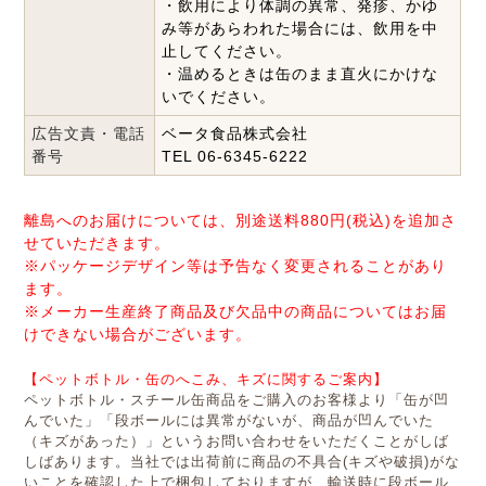
・飲用により体調の異常、発疹、かゆ
み等があらわれた場合には、飲用を中
止してください。
・温めるときは缶のまま直火にかけな
いでください。
広告文責・電話
ベータ食品株式会社
番号
TEL 06-6345-6222
離島へのお届けについては、別途送料880円(税込)を追加さ
せていただきます。
※パッケージデザイン等は予告なく変更されることがあり
ます。
※メーカー生産終了商品及び欠品中の商品についてはお届
けできない場合がございます。
【ペットボトル・缶のへこみ、キズに関するご案内】
ペットボトル・スチール缶商品をご購入のお客様より「缶が凹
んでいた」「段ボールには異常がないが、商品が凹んでいた
（キズがあった）」というお問い合わせをいただくことがしば
しばあります。当社では出荷前に商品の不具合(キズや破損)がな
いことを確認した上で梱包しておりますが、輸送時に段ボール