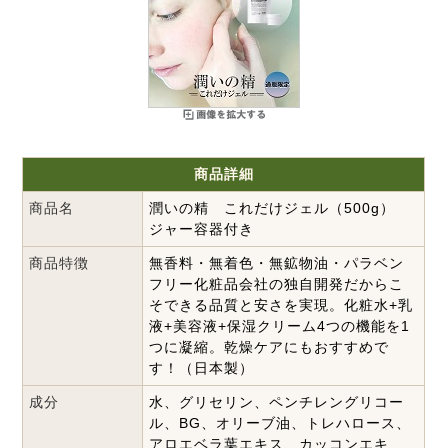
商品詳細
商品名
潤いの精 これだけジェル（500g）
ジャー容器付き
商品特徴
無香料・無着色・無鉱物油・パラベン
フリー化粧品会社の独自開発だからこ
そできる品質と安さを実現。化粧水+乳
液+美容液+保湿クリーム4つの機能を1
つに凝縮。乾燥ケアにもおすすめで
す！（日本製）
成分
水、グリセリン、ペンチレングリコー
ル、BG、オリーブ油、トレハロース、
アロエベラ葉エキス、カッコンエキ