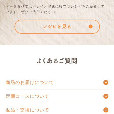
ベータ⾷品ではキレイと健康に役⽴つレシピをご紹介して
います。ぜひご活⽤ください。
商品のお届けについて
ご注文確認メールを送信後、出荷手配が出来たものから順次発送となります。
商品発送後のご注文のキャンセルはお受けできません。ご了承くださいませ。
定期コースについて
お好きなお届け周期をお選びいただき、ご連絡をいただくまで自動的にお送りするコースです。定期コースをお休み、または解約をご希望の場合はお電話にて承っております。お手数をおかけいたしますが、0120-831-123までお問い合わせくださいませ。
返品・交換について