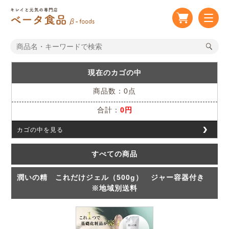
現在のカゴの中
商品数：0点
合計：
0円
カゴの中を見る
すべての商品
潤いの精 これだけジェル（500g） ジャー容器付き
※地域別送料