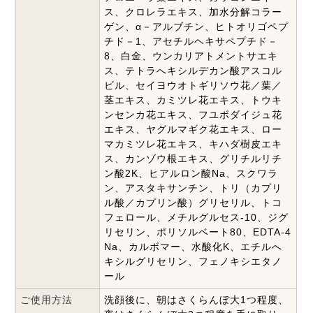
ス、クロレラエキス、加水分解コラー
ゲン、α－アルブチン、ヒトオリゴペプ
チド－1、アセチルヘキサペプチド－
8、白金、ウンカリアトメントサエキ
ス、テトラへキシルデカン酸アスコル
ビル、セイヨウオトギリソウ花／葉／
茎エキス、カミツレ花エキス、トウキ
ンセンカ花エキス、フユボダイジュ花
エキス、ヤグルマギク花エキス、ロー
マカミツレ花エキス、キハダ樹皮エキ
ス、カンゾウ根エキス、グリチルリチ
ン酸2K、ヒアルロン酸Na、スクワラ
ン、アスタキサンチン、トリ（カプリ
ル酸／カプリン酸）グリセリル、トコ
フェロール、メチルグルセス-10、ジグ
リセリン、ポリソルベート80、EDTA-4
Na、カルボマー、水酸化K、エチルへ
キシルグリセリン、フェノキシエタノ
ール
ご使用方法
洗顔後に、朝はさくらんぼ大1つ程度、