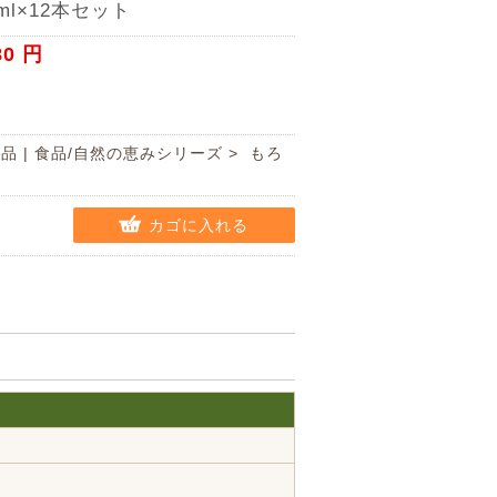
0ml×12本セット
80 円
商品
|
食品/自然の恵みシリーズ
>
もろ
カゴに入れる