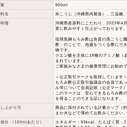
容量
900ml
材料名
米こうじ（沖縄県内製造）、三温糖
品特徴
沖縄県産原料にこだわり、2023年4
更に飲みやすく仕上がっております
琉球黒麹もろみ酢は良質の黒こうじ
酢」のことで、泡盛をつくる際にで
物です。
クエン酸を主体に18種のアミノ酸（
まれています。
ご家族みなさまの健康管理にお勧め
＜公正取引マークを取得しています
もろみ酢公正取引協議会の会員であ
ル等について会員証紙（公正マーク
このマークは、安心できるもろみ酢
を得ることのできる証になります。
召し上がり方
商品に添付されている計量カップ（約3
まか水などで薄めてお飲みください
成分 （100mlあたり）
エネルギー：93kcal、たんぱく質：2.