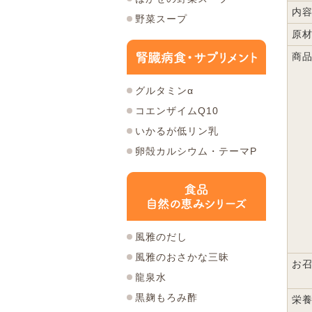
内
野菜スープ
原
商
グルタミンα
コエンザイムQ10
いかるが低リン乳
卵殻カルシウム・テーマP
風雅のだし
風雅のおさかな三昧
お
龍泉水
黒麹もろみ酢
栄養