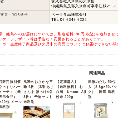
造者
株式会社久米島の久米仙
沖縄県島尻郡久米島町字宇江城2157
告文責・電話番号
ベータ食品株式会社
TEL 06-6345-6222
県・離島へのお届けについては、別途送料880円(税込)を追加させ
ッケージデザイン等は予告なく変更されることがあります。
ーカー生産終了商品及び欠品中の商品についてはお届けできない場
関連商品
回限定特別価
風雅のおさかな三
【定期購入】
風雅のだし 50包
ぐっすりハー
昧 9枚 （3種 あじ
【送料無料】 お
入（8.8g×50パッ
ューティ（機
さんま ほっけ×各
白湯 Umami Aji
ク） 国産 送料
表示食品）
3枚） 干物セット
粉末 200g
別
g×20包 メール
送料別
送料別