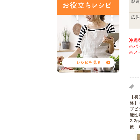
製
広
沖縄
※パ
※メ
【初
格】
ブビ
能性
2.2
便 