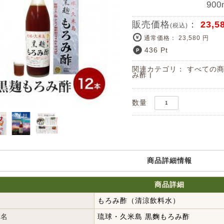
90
販売価格
：
23,5
(税込)
通常価格： 23,580 円
436 Pt
関連カテゴリ：
すべての
み酢
|
数量
商品詳細情報
商品詳細
称
もろみ酢（清涼飲料水）
品名
琉球・久米島 黒麴もろみ酢