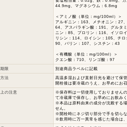
食塩相当量：0.02g、鉄：0.8mg、
44.9mg、マグネシウム：6.8mg
＜アミノ酸（単位：mg/100ml）＞
アルギニン：163、メチオニン：27
64、アスパラギン酸：191、グルタ
ニン：85、プロリン：116、イソロ
リシン：114、ロイシン：105、チ
90、バリン：107、シスチン：43
＜有機酸（単位：mg/100ml）＞
クエン酸：710、リンゴ酸：97
味期限
別途商品ラベルに記載
存方法
高温多湿および直射日光を避けて保
開栓後は要冷蔵のうえ、お早めにお
用上の注意
※保存料は一切使用しておりません
て冷蔵庫で保存し、お早めにお飲み
※本品は原料由来の成分が沈殿する
せん。
※開栓時にネジ切り部分で手を切ら
※飲用時に万一異常を感じた場合は