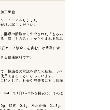
、加工黒糖
月リニューアルしました！
。ぜひお試しください。
菌、酵母の醗酵から生成された「もろみ
きる「醪（もろみ）」から生まれる飲み
必須アミノ酸全てを含む）が豊富に含
できる健康飲料です。
＞
って、協議会の承認を得た化粧箱、ラベ
）使用できることになっています。
の目印として、社会や消費者に対し信頼
0ml）で1日1～3杯を目安に、そのま
。
0g、脂質：0.1g、炭水化物：21.5g、