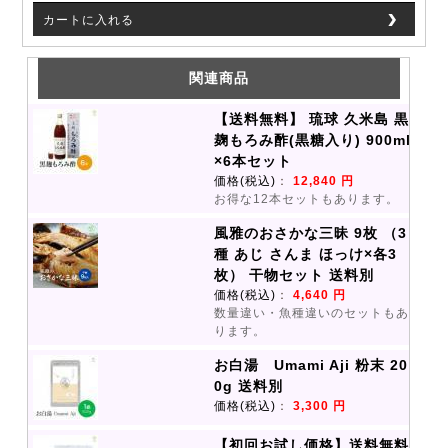
カートに入れる
関連商品
【送料無料】 琉球 久米島 黒
麹もろみ酢(黒糖入り) 900ml
×6本セット
価格(税込)
：
12,840 円
お得な12本セットもあります。
風雅のおさかな三昧 9枚 （3
種 あじ さんま ほっけ×各3
枚） 干物セット 送料別
価格(税込)
：
4,640 円
数量違い・魚種違いのセットもあ
ります。
お白湯 Umami Aji 粉末 20
0g 送料別
価格(税込)
：
3,300 円
【初回お試し価格】送料無料