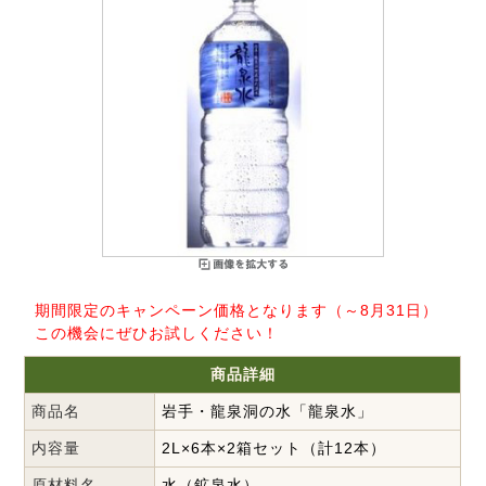
期間限定のキャンペーン価格となります（～8月31日）
この機会にぜひお試しください！
商品詳細
商品名
岩手・龍泉洞の水「龍泉水」
内容量
2L×6本×2箱セット（計12本）
原材料名
水（鉱泉水）