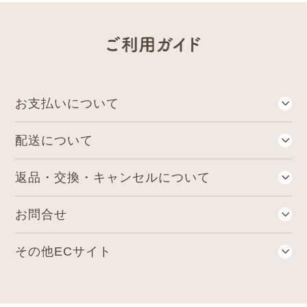
お⽀払いについて
各種クレジットカード・代金引換・郵便局・コンビニ後払いがお使いいただけます。
誠に恐れ入りますが、デビットカード・プリペイドカードはご利用いただけません。
キャンセルや金額変更時に、二重引き落としや返金遅延が生じる可能性がございます。
請求書は商品とは別に郵送されます。発行から14日以内に郵便局・コンビニでお支払いください。
代金譲渡等株式会社SCOREが提供するサービスの範囲内で個人情報を提供します。
与信審査の結果により他の決済方法をご利用していただく場合もございますので同意の上申込ください。
株式会社SCOREよりサービスに関する情報のお知らせのため
提供する項目：氏名、電話番号、住所、E‐MAILアドレス、購入商品、金額等
では以下の場合サービスをご利用いただけません。予めご了承ください。
バナーをクリックしたリンク先のページで、必ず詳細を確認してください。
定期コースは、当社が指定する日までに特段のお申し出をいただいた場合を除き、定期的にお客様より商品のご注文をいただいたものとして取扱うコースです。後払いでご注文頂いた場合、ご購入の都度、株式会社SCOREにて与信審査を行います。審査結果によっては後払いをご利用いただけない場合がございますのでご了承ください。
ご請求書の送付先は「配送先ご住所」ではなく「購入者様のご住所」となります。
送付先ご住所と購入者様ご住所が異なる場合はご注意ください。
郵便局留め・運送会社営業所留め（営業所での引き取り）
「病院」「ホテル」「学校」のご住所でご名義が職員以外の場合
楽天銀行コンビニ支払サービス（アプリで払込票支払）
配送について
税込9,000円以上の購入で送料無料となります。(産地直送品など一部商品は除く)
離島へのお届けは別途送料880円が必要となります。また、お届けできない場合もございます。ご了承下さい。
産地直送品・野菜スープ・⿓泉⽔・ミネラルウォーターなどは詰め合わせができませんので、単独で送料をいただきます。
返品・交換・キャンセルについて
食品の場合は原則としてお客様のご都合による返品・交換はお受けしておりません。
商品がお手元に届きましたらご注文内容と異なっていないかご確認下さい。
商品に破損・汚損・不良があった場合、 またはご注文と異なる場合は、お届け後7日間以内にご連絡下さい。
未開封のものに限り、返品・交換をさせていただきます。（送料は当店で負担いたします）
でお願いいたします。
ペットボトル・スチール缶商品をご購入のお客様より「缶が凹んでいた」「段ボールには異常がないが、商品が凹んでいた（キズがあった）」というお問い合わせをいただくことがしばしばあります。
当社では出荷前に商品の不具合(キズや破損)がないことを確認した上で梱包しておりますが、輸送時に段ボールに入った状態で外部から強い衝撃や圧力が加わると、段ボール箱に異常がなくても、中の商品がへこんでしまう場合があります。
不具合が発生しないよう日々努めておりますが、缶のへこみやキズのない商品を完全になくすことは極めて難しいと考えております。
スチール缶は丈夫な素材でできており、少しのへこみでは中身に影響を与えることがありません。
返品され、本来使用できる商品が廃棄になるケースも多く、食品ロスにつながっております。
大変申し訳ございませんが、上記の事から、今まで返品交換に対応しておりました以下2項目の現象について、
①缶・ペットボトルの軽微な凹み、傷(破損が無く、内容物に影響が無い場合)
②ラベルの剥がれ、傷(破損が無く、内容物に影響が無い場合)
※プルトップの部分のへこみ、液体漏れがある場合は返品交換の対応をいたします。
良質な商品とサービスが維持できますよう、出来る限りの努力は引き続き行ってまいります。何卒ご理解の程、よろしくお願い申し上げます。
『長期不在』又は『受け取り拒否』によりまして、当店に商品が戻ってきた場合は、
をご請求させて頂きますので、ご了承くださいませ。
お問合せ
〒531-0076 ⼤阪府⼤阪市北区⼤淀中1丁⽬16番10号⾼⽯ビル5階
⼟・⽇・祝⽇は定休⽇の為、確認メールの送信、お問い合わせへの返信、商品の発送は翌営業⽇となります。
その他ECサイト