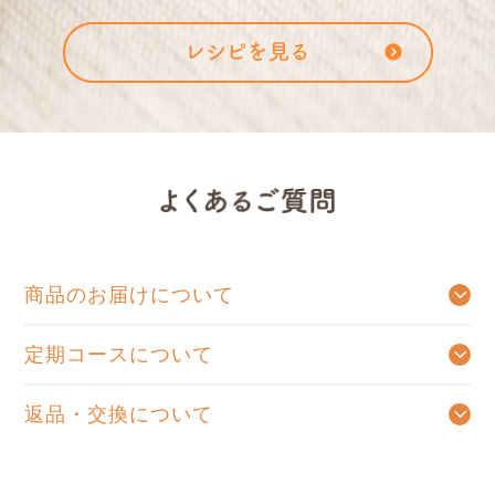
商品のお届けについて
ご注文確認メールを送信後、出荷手配が出来たものから順次発送となります。
商品発送後のご注文のキャンセルはお受けできません。ご了承くださいませ。
定期コースについて
お好きなお届け周期をお選びいただき、ご連絡をいただくまで自動的にお送りするコースです。定期コースをお休み、または解約をご希望の場合はお電話にて承っております。お手数をおかけいたしますが、0120-831-123までお問い合わせくださいませ。
返品・交換について
食品の場合は原則としてお客様のご都合による返品・交換はお受けしておりません。
商品がお手元に届きましたらご注文内容と異なっていないかご確認下さい。
商品に破損・汚損・不良があった場合、 またはご注文と異なる場合は、お届け後7日間以内にご連絡下さい。
未開封のものに限り、返品・交換をさせていただきます。（送料は当店で負担いたします）
お客様のご都合により返品・交換の送料は、お客様負担でお願いいたします。
ペットボトル・スチール缶商品をご購入のお客様より「缶が凹んでいた」「段ボールには異常がないが、商品が凹んでいた（キズがあった）」というお問い合わせをいただくことがしばしばあります。
当社では出荷前に商品の不具合(キズや破損)がないことを確認した上で梱包しておりますが、
輸送時に段ボールに入った状態で外部から強い衝撃や圧力が加わると、段ボール箱に異常がなくても、中の商品がへこんでしまう場合があります。
不具合が発生しないよう日々努めておりますが、缶のへこみやキズのない商品を完全になくすことは極めて難しいと考えております。
スチール缶は丈夫な素材でできており、少しのへこみでは中身に影響を与えることがありません。
返品され、本来使用できる商品が廃棄になるケースも多く、食品ロスにつながっております。
大変申し訳ございませんが、上記の事から、今まで返品交換に対応しておりました以下2項目の現象について、
①缶・ペットボトルの軽微な凹み、傷(破損が無く、内容物に影響が無い場合)
②ラベルの剥がれ、傷(破損が無く、内容物に影響が無い場合)
※プルトップの部分のへこみ、液体漏れがある場合は返品交換の対応をいたします。
良質な商品とサービスが維持できますよう、出来る限りの努力は引き続き行ってまいります。 何卒ご理解の程、よろしくお願い申し上げます。