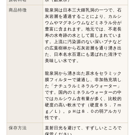
商品特徴
龍泉洞は日本三大鍾乳洞の一つで、石
灰岩層を通過することにより、カルシ
ウムやマグネシウムなどミネラル分が
豊富に含まれます。地元では、不老長
寿の水奇跡の水として親しまれていま
す。上流に汚染源のない深いブナなど
の広葉樹林から石灰岩層を通り湧き出
た、日本名水百選にも選ばれた清浄で
美味しい水です。
龍泉洞から湧き出た原水をセラミック
膜フィルターで濾過し、非加熱充填し
た「ナチュラルミネラルウォーター」
です。国内のミネラルウォーターの中
ではカルシウム含有量が多く、比較的
硬度の高い軟水です（硬度８５．７ｍ
ｇ／Ｌ）。ｐＨは８．０の弱アルカリ
性です。
保存方法
直射日光を避けて、すずしいところで
保管ください。